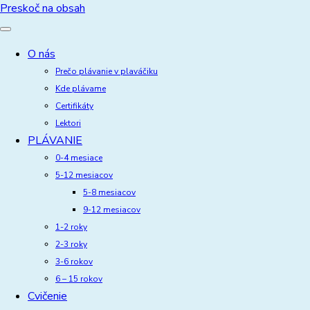
Preskoč na obsah
O nás
Prečo plávanie v plaváčiku
Kde plávame
Certifikáty
Lektori
PLÁVANIE
0-4 mesiace
5-12 mesiacov
5-8 mesiacov
9-12 mesiacov
1-2 roky
2-3 roky
3-6 rokov
6 – 15 rokov
Cvičenie