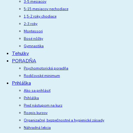
3-5 mesiacov
5-15 mesiacov nechodiace
1,5-2 roky chodiace
2-3 roky
Montessori
Bosé nôžky
Gymnastika
Tehulky
PORADŇA
Psychomotorická poradňa
Rodičovské minimum
Prihláška
Ako sa prihlásiť
Prihláška
Pred nástupom na kurz
Rozpis kurzov
Organizačné, bezpečnostné a hygienické zásady
Náhradná lekcia